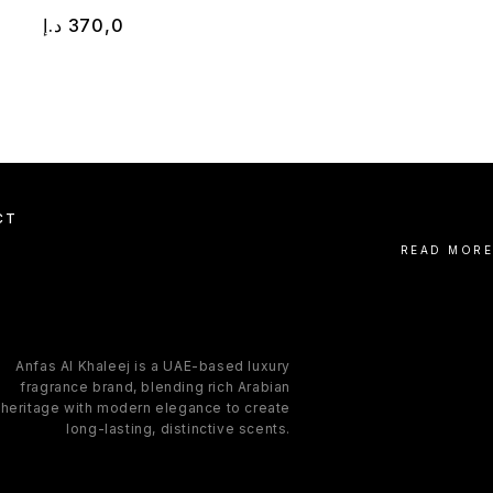
د.إ
370,0
د.إ
370,0
CT
READ MORE
Anfas Al Khaleej is a UAE-based luxury
fragrance brand, blending rich Arabian
heritage with modern elegance to create
long-lasting, distinctive scents.