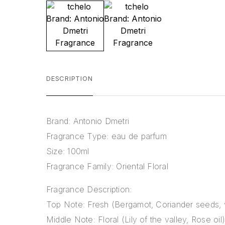
DESCRIPTION
Brand: Antonio Dmetri
Fragrance Type: eau de parfum
Size: 100ml
Fragrance Family: Oriental Floral
Fragrance Description:
Top Note: Fresh (Bergamot, Coriander seeds, v
Middle Note: Floral (Lily of the valley, Rose oil