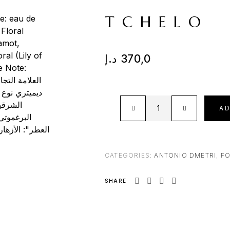
TCHELO
د.إ
370,0
A
CATEGORIES:
ANTONIO DMETRI
,
FO
SHARE