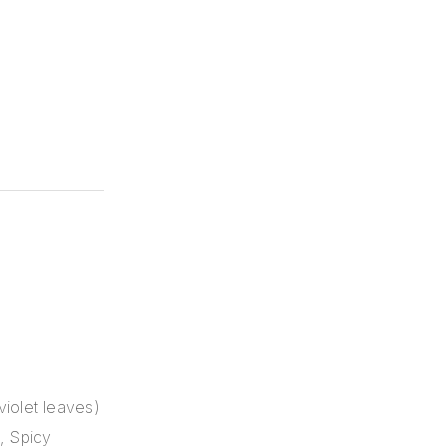
iolet leaves)
), Spicy