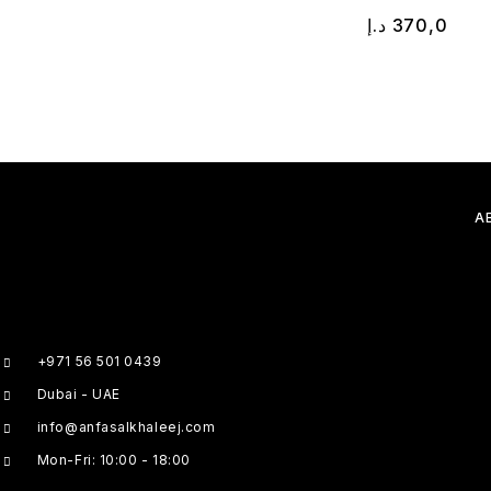
د.إ
370,0
A
+971 56 501 0439
Dubai - UAE
info@anfasalkhaleej.com
Mon-Fri: 10:00 - 18:00