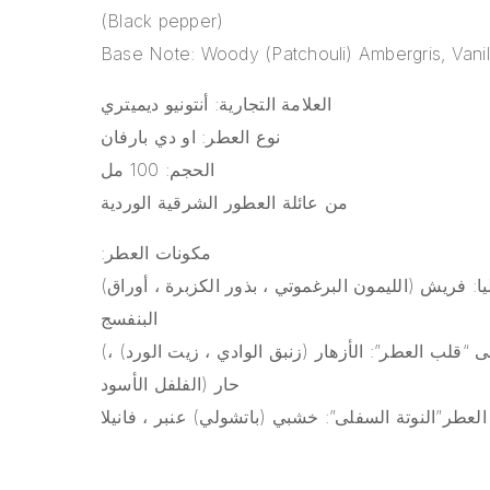
(Black pepper)
Base Note: Woody (Patchouli) Ambergris, Vanil
العلامة التجارية: أنتونيو ديميتري
نوع العطر: او دي بارفان
الحجم: 100 مل
من عائلة العطور الشرقية الوردية
:مكونات العطر
(النوتة العليا: فريش (الليمون البرغموتي ، بذور الكزبرة ، أوراق
البنفسج
(النوتة الوسطى “قلب العطر”: الأزهار (زنبق الوادي ، زيت الورد) ،
حار (الفلفل الأسود
العطر”النوتة السفلى”: خشبي (باتشولي) عنبر ، فانيلا