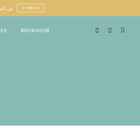
custom fees may apply in certain countries - من الممكن أن تطبق رسوم جمركية في بعض البلدان
DISMISS
MES
BOUKHOUR