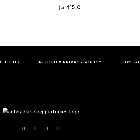
د.إ
415,0
BOUT US
REFUND & PRIVACY POLICY
CONTA