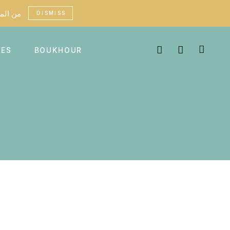
custom fees may apply in certain countries - من الممكن أن تطبق رسوم جمركية في بعض البلدان
DISMISS
MES
BOUKHOUR