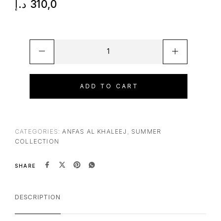
د.إ
310,0
ADD TO CART
CATEGORIES:
ANFAS AL KHALEEJ
,
SUMMER
COLLECTION
SHARE
DESCRIPTION