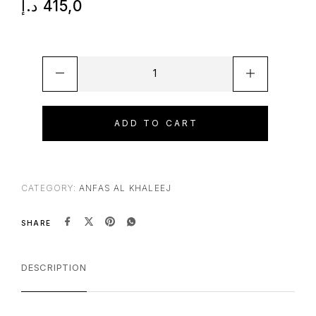
د.إ
415,0
ADD TO CART
CATEGORY:
ANFAS AL KHALEEJ
SHARE
DESCRIPTION